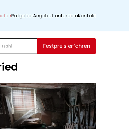
ieten
Ratgeber
Angebot anfordern
Kontakt
Festpreis erfahren
ried