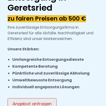
h
Geretsried
l
zu fairen Preisen ab 500 €
Ihre zuverlässige Entsorgungsfirma in
Geretsried für alle Abfälle. Nachhaltigkeit und
Effizienz sind unser Markenzeichen.
Unsere Stärken:
Umfangreiche Entsorgungsdienste
Kompetente Beratung
Pünktliche und zuverlässige Abholung
Umweltbewusste Entsorgung
Individuell angepasste Lösungen
Angebot anfragen