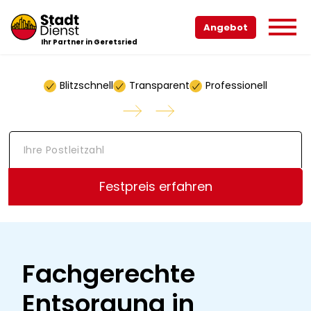
Angebot
Ihr Partner in Geretsried
Blitzschnell
Transparent
Professionell
I
h
r
e
Festpreis erfahren
P
o
s
t
l
e
Fachgerechte
i
t
Entsorgung in
z
a