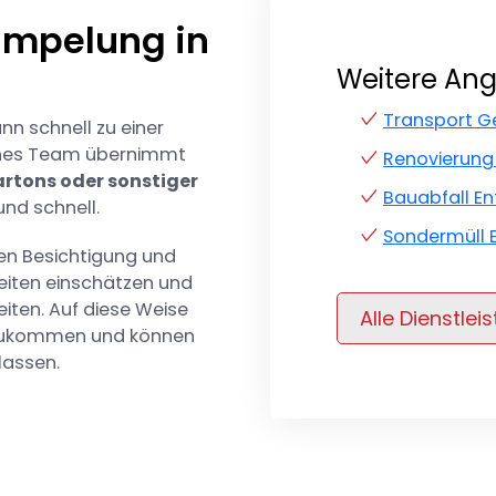
rümpelung in
Weitere An
Transport Ge
nn schnell zu einer
nes Team übernimmt
Renovierung
artons oder sonstiger
Bauabfall E
und schnell.
Sondermüll 
sen Besichtigung und
eiten einschätzen und
iten. Auf diese Weise
Alle Dienstlei
e zukommen und können
lassen.