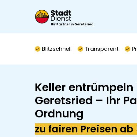
Ihr Partner in Geretsried
Blitzschnell
Transparent
P
Keller entrümpeln 
Geretsried – Ihr Pa
Ordnung
zu fairen Preisen ab